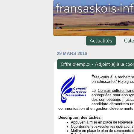
fransaskois·in
Actualités
Cale
29 MARS 2016
Offre d'emploi - Adjoint(e) à la coo
Êtes-vous à la recherche
enrichissante? Rejoigne
Le
Conseil culturel fran
appropriées pour appuyer
des compétitions musica
candidate démontrera un
communication et en gestion d'évènements 
Description des tâches
:
Appuyer la mise en place de Nouvelle
Coordonner et exécuter les opérations 
Mettre en place le plan de communicat