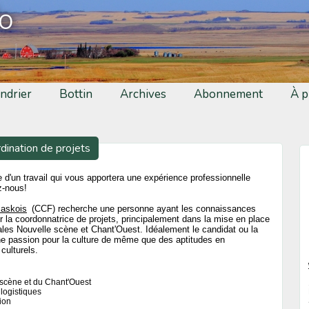
fo
ndrier
Bottin
Archives
Abonnement
À p
rdination de projets
 d'un travail qui vous apportera une expérience professionnelle
z-nous!
saskois
(CCF) recherche une personne ayant les connaissances
 la coordonnatrice de projets, principalement dans la mise en place
les Nouvelle scène et Chant'Ouest. Idéalement le candidat ou la
e passion pour la culture de même que des aptitudes en
culturels.
 scène et du Chant'Ouest
logistiques
ion