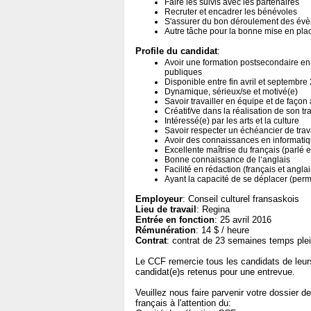
Faire les suivis avec les partenaires
Recruter et encadrer les bénévoles
S'assurer du bon déroulement des év
Autre tâche pour la bonne mise en pla
Profile du candidat
:
Avoir une formation postsecondaire en
publiques
Disponible entre fin avril et septembre
Dynamique, sérieux/se et motivé(e)
Savoir travailler en équipe et de faço
Créatif/ve dans la réalisation de son tra
Intéressé(e) par les arts et la culture
Savoir respecter un échéancier de trav
Avoir des connaissances en informatiqu
Excellente maîtrise du français (parlé et
Bonne connaissance de l‘anglais
Facilité en rédaction (français et anglai
Ayant la capacité de se déplacer (perm
Employeur
: Conseil culturel fransaskois
Lieu de travail
: Regina
Entrée en fonction
: 25 avril 2016
Rémunération
: 14 $ / heure
Contrat
: contrat de 23 semaines temps ple
Le CCF remercie tous les candidats de leu
candidat(e)s retenus pour une entrevue.
Veuillez nous faire parvenir votre dossier d
français à l'attention du: