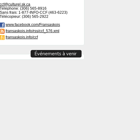
ccf@culturel.sk.ca
Téléphone: (306) 565-8916
Sans frais: 1-877-INFO-CCF (463-6223)
Télécopieur: (306) 565-2922
www.facebook.com/Fransaskois
fransaskois.info/rss/ccf_576.xml
fransaskois.info/ccf
Événements à venir