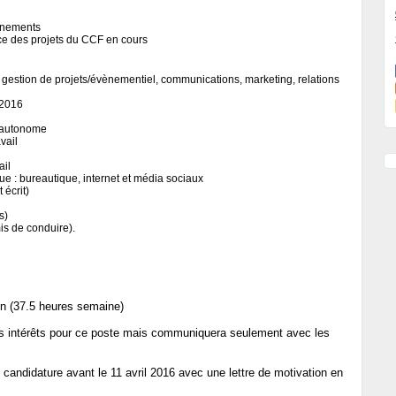
ènements
ce des projets du CCF en cours
 gestion de projets/évènementiel, communications, marketing, relations
 2016
n autonome
vail
ail
e : bureautique, internet et média sociaux
 écrit)
s)
is de conduire).
in (37.5 heures semaine)
rs intérêts pour ce poste mais communiquera seulement avec les
e candidature avant le 11 avril 2016 avec une lettre de motivation en