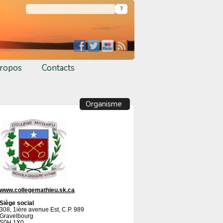
ropos
Contacts
Organisme
www.collegemathieu.sk.ca
Siège social
308, 1ière avenue Est, C.P. 989
Gravelbourg
S0H 1X0