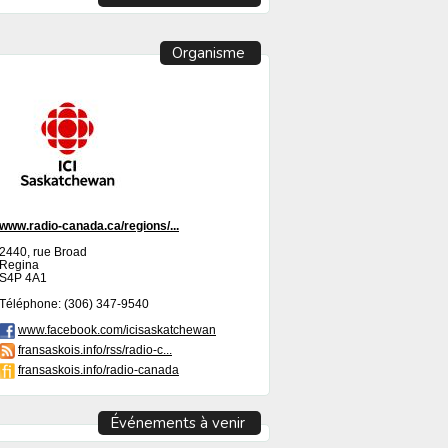
Organisme
www.radio-canada.ca/regions/...
2440, rue Broad
Regina
S4P 4A1
Téléphone: (306) 347-9540
www.facebook.com/icisaskatchewan
fransaskois.info/rss/radio-c...
fransaskois.info/radio-canada
Événements à venir