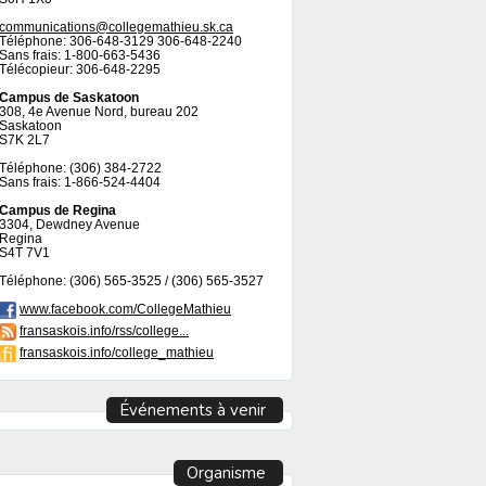
communications@collegemathieu.sk.ca
Téléphone: 306-648-3129 306-648-2240
Sans frais: 1-800-663-5436
Télécopieur: 306-648-2295
Campus de Saskatoon
308, 4e Avenue Nord, bureau 202
Saskatoon
S7K 2L7
Téléphone: (306) 384-2722
Sans frais: 1-866-524-4404
Campus de Regina
3304, Dewdney Avenue
Regina
S4T 7V1
Téléphone: (306) 565-3525 / (306) 565-3527
www.facebook.com/CollegeMathieu
fransaskois.info/rss/college...
fransaskois.info/college_mathieu
Événements à venir
Organisme