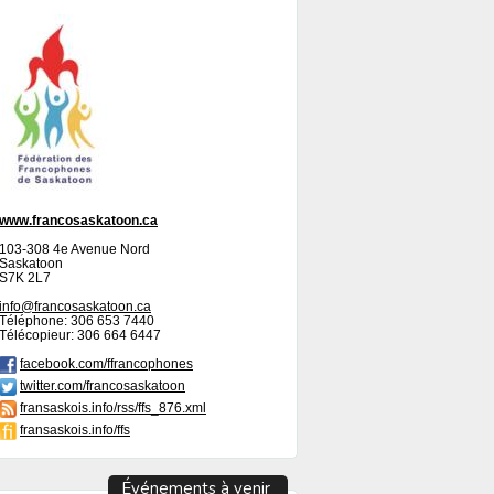
www.francosaskatoon.ca
103-308 4e Avenue Nord
Saskatoon
S7K 2L7
info@francosaskatoon.ca
Téléphone: 306 653 7440
Télécopieur: 306 664 6447
facebook.com/ffrancophones
twitter.com/francosaskatoon
fransaskois.info/rss/ffs_876.xml
fransaskois.info/ffs
Événements à venir