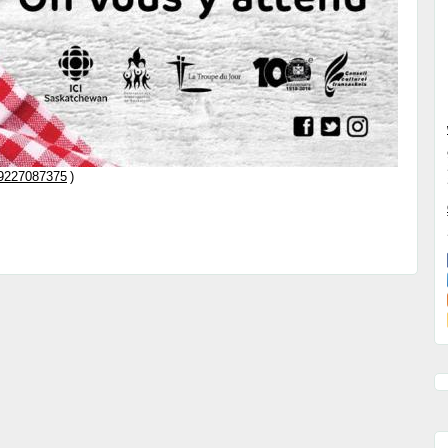
9227087375
)