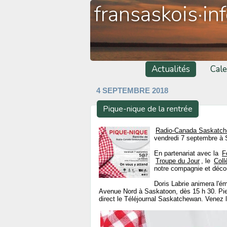
fransaskois·in
Actualités
Cale
4 SEPTEMBRE 2018
Pique-nique de la rentrée
Radio-Canada Saskatc
vendredi 7 septembre à 
En partenariat avec la
F
Troupe du Jour
, le
Coll
notre compagnie et déco
Doris Labrie animera l'é
Avenue Nord à Saskatoon, dès 15 h 30. Pie
direct le Téléjournal Saskatchewan. Venez 