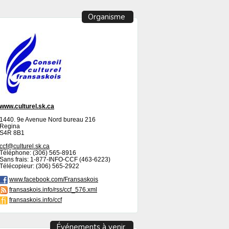
Organisme
www.culturel.sk.ca
1440. 9e Avenue Nord bureau 216
Regina
S4R 8B1
ccf@culturel.sk.ca
Téléphone: (306) 565-8916
Sans frais: 1-877-INFO-CCF (463-6223)
Télécopieur: (306) 565-2922
www.facebook.com/Fransaskois
fransaskois.info/rss/ccf_576.xml
fransaskois.info/ccf
Événements à venir