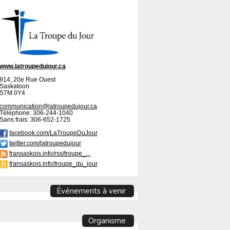
www.latroupedujour.ca
914, 20e Rue Ouest
Saskatoon
S7M 0Y4
communication@latroupedujour.ca
Téléphone: 306-244-1040
Sans frais: 306-652-1725
facebook.com/LaTroupeDuJour
twitter.com/latroupedujour
fransaskois.info/rss/troupe_...
fransaskois.info/troupe_du_jour
Événements à venir
Organisme