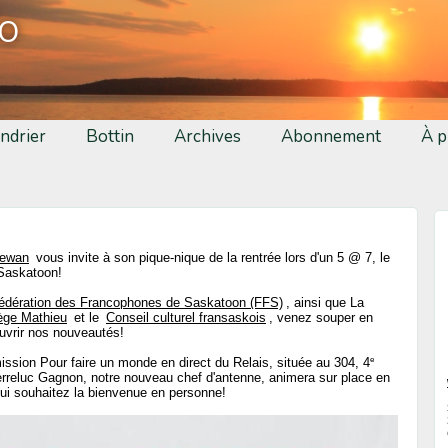
fo
ndrier
Bottin
Archives
Abonnement
À p
hewan
vous invite à son pique-nique de la rentrée lors d'un 5 @ 7, le
Saskatoon!
édération des Francophones de Saskatoon (FFS)
, ainsi que La
ège Mathieu
et le
Conseil culturel fransaskois
, venez souper en
uvrir nos nouveautés!
e
mission Pour faire un monde en direct du Relais, située au 304, 4
rreluc Gagnon, notre nouveau chef d'antenne, animera sur place en
lui souhaitez la bienvenue en personne!