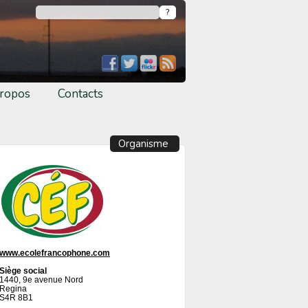
ropos
Contacts
Organisme
www.ecolefrancophone.com
Siège social
1440, 9e avenue Nord
Regina
S4R 8B1