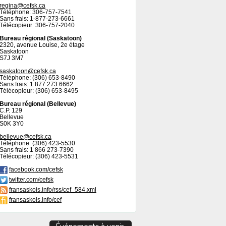
regina@cefsk.ca
Téléphone: 306-757-7541
Sans frais: 1-877-273-6661
Télécopieur: 306-757-2040
Bureau régional (Saskatoon)
2320, avenue Louise, 2e étage
Saskatoon
S7J 3M7
saskatoon@cefsk.ca
Téléphone: (306) 653-8490
Sans frais: 1 877 273 6662
Télécopieur: (306) 653-8495
Bureau régional (Bellevue)
C.P. 129
Bellevue
S0K 3Y0
bellevue@cefsk.ca
Téléphone: (306) 423-5530
Sans frais: 1 866 273-7390
Télécopieur: (306) 423-5531
facebook.com/cefsk
twitter.com/cefsk
fransaskois.info/rss/cef_584.xml
fransaskois.info/cef