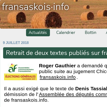
fransaskois·info
Actualités
Calendrier
Bottin
9 JUILLET 2018
Retrait de deux textes publiés sur fr
Roger Gauthier
a demandé q
public suite au jugement Chico
fransaskois.info
.
Il a aussi exigé que le texte de
Denis Tassia
démission de l'
Assemblée des députés com
de fransaskois.info.