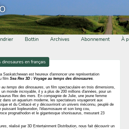
fo
ndrier
Bottin
Archives
Abonnement
À p
dinosaures en français
la Saskatchewan est heureux d'annoncer une représentation
u film
Sea Rex 3D : Voyage au temps des dinosaures
.
 au temps des dinosaures
, un film spectaculaire en trois dimensions,
 un monde incroyable, il y a plus de 200 millions d'années, pour un
osaurus Rex des mers. En compagnie de Julie, une jeune femme
ez dans un aquarium moderne, les spectateurs voyageront aux
ique et du Crétacé et y découvriront un univers méconnu, peuplé de
le puissant liopleurodon, l'élasmosaure et son long cou,
féroce prognathodon et le gigantesque shonisaurus, mesurant 23
ures
, réalisé par 3D Entertainment Distribution, nous fait découvrir un