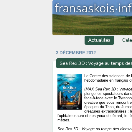
fransaskois·in
Actualités
Cale
3 DÉCEMBRE 2012
Sea Rex 3D : Voyage au temps des 
Le Centre des sciences de 
hebdomadaire en français d
IMAX Sea Rex 3D : Voyage
plonge les spectateurs dans
face-à-face avec le Tyrann
créative que vous rencontr
époques du Trias, du Jurass
créatures extraordinaires : 
l'ophtalmosaure et ses yeux de lézard, le 
mètres.
Sea Rex 3D : Voyage au temps des dinosa