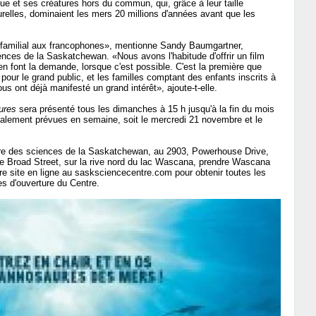
ue et ses créatures hors du commun, qui, grâce à leur taille
urelles, dominaient les mers 20 millions d'années avant que les
m familial aux francophones», mentionne Sandy Baumgartner,
iences de la Saskatchewan. «Nous avons l'habitude d'offrir un film
n font la demande, lorsque c'est possible. C'est la première que
pour le grand public, et les familles comptant des enfants inscrits à
 ont déjà manifesté un grand intérêt», ajoute-t-elle.
ures
sera présenté tous les dimanches à 15 h jusqu'à la fin du mois
alement prévues en semaine, soit le mercredi 21 novembre et le
e des sciences de la Saskatchewan, au 2903, Powerhouse Drive,
e Broad Street, sur la rive nord du lac Wascana, prendre Wascana
tre site en ligne au sasksciencecentre.com pour obtenir toutes les
es d'ouverture du Centre.