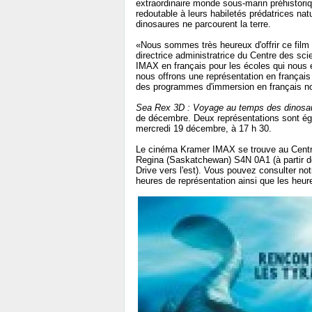
extraordinaire monde sous-marin préhistoriq
redoutable à leurs habiletés prédatrices nat
dinosaures ne parcourent la terre.
«Nous sommes très heureux d'offrir ce fil
directrice administratrice du Centre des sc
IMAX en français pour les écoles qui nous e
nous offrons une représentation en français 
des programmes d'immersion en français nous
Sea Rex 3D : Voyage au temps des dinosa
de décembre. Deux représentations sont ég
mercredi 19 décembre, à 17 h 30.
Le cinéma Kramer IMAX se trouve au Centr
Regina (Saskatchewan) S4N 0A1 (à partir d
Drive vers l'est). Vous pouvez consulter no
heures de représentation ainsi que les heur