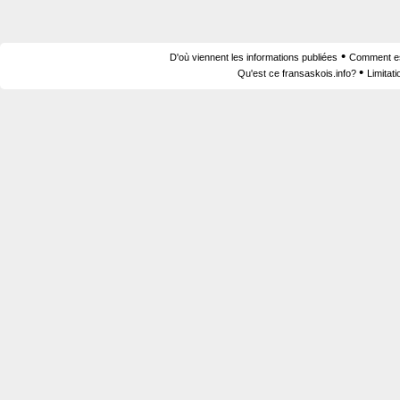
•
D'où viennent les informations publiées
Comment est
•
Qu'est ce fransaskois.info?
Limitat