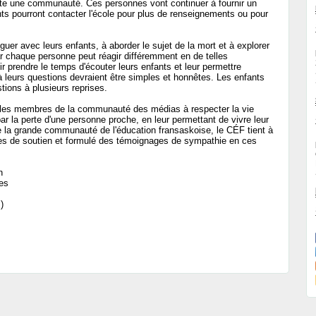
oute une communauté. Ces personnes vont continuer à fournir un
ents pourront contacter l'école pour plus de renseignements ou pour
uer avec leurs enfants, à aborder le sujet de la mort et à explorer
r chaque personne peut réagir différemment en de telles
r prendre le temps d'écouter leurs enfants et leur permettre
 leurs questions devraient être simples et honnêtes. Les enfants
ions à plusieurs reprises.
e les membres de la communauté des médias à respecter la vie
ar la perte d'une personne proche, en leur permettant de vivre leur
e la grande communauté de l'éducation fransaskoise, le CÉF tient à
fres de soutien et formulé des témoignages de sympathie en ces
n
res
)