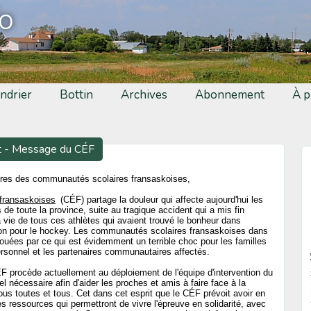
fo
ndrier
Bottin
Archives
Abonnement
À p
t - Message du CÉF
res des communautés scolaires fransaskoises,
 fransaskoises
(CÉF) partage la douleur qui affecte aujourd'hui les
e toute la province, suite au tragique accident qui a mis fin
 vie de tous ces athlètes qui avaient trouvé le bonheur dans
sion pour le hockey. Les communautés scolaires fransaskoises dans
uées par ce qui est évidemment un terrible choc pour les familles
ersonnel et les partenaires communautaires affectés.
F procède actuellement au déploiement de l'équipe d'intervention du
l nécessaire afin d'aider les proches et amis à faire face à la
nous toutes et tous. Cet dans cet esprit que le CÉF prévoit avoir en
s ressources qui permettront de vivre l'épreuve en solidarité, avec