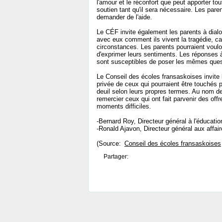
l'amour et le réconfort que peut apporter t
soutien tant qu'il sera nécessaire. Les par
demander de l'aide.
Le CÉF invite également les parents à dialog
avec eux comment ils vivent la tragédie, ca
circonstances. Les parents pourraient vouloi
d'exprimer leurs sentiments. Les réponses à
sont susceptibles de poser les mêmes quest
Le Conseil des écoles fransaskoises invit
privée de ceux qui pourraient être touchés p
deuil selon leurs propres termes. Au nom d
remercier ceux qui ont fait parvenir des of
moments difficiles.
-Bernard Roy, Directeur général à l'éducatio
-Ronald Ajavon, Directeur général aux affai
(Source:
Conseil des écoles fransaskoises
Partager: