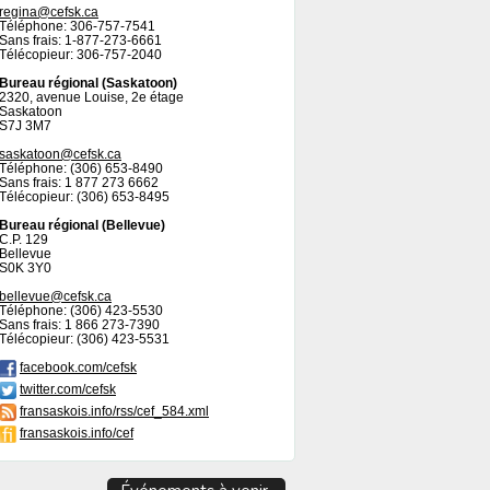
regina@cefsk.ca
Téléphone: 306-757-7541
Sans frais: 1-877-273-6661
Télécopieur: 306-757-2040
Bureau régional (Saskatoon)
2320, avenue Louise, 2e étage
Saskatoon
S7J 3M7
saskatoon@cefsk.ca
Téléphone: (306) 653-8490
Sans frais: 1 877 273 6662
Télécopieur: (306) 653-8495
Bureau régional (Bellevue)
C.P. 129
Bellevue
S0K 3Y0
bellevue@cefsk.ca
Téléphone: (306) 423-5530
Sans frais: 1 866 273-7390
Télécopieur: (306) 423-5531
facebook.com/cefsk
twitter.com/cefsk
fransaskois.info/rss/cef_584.xml
fransaskois.info/cef