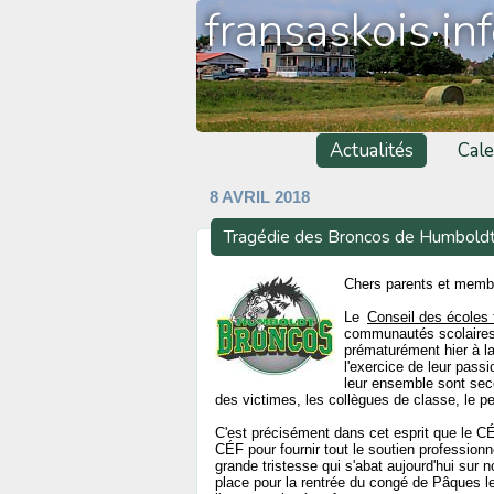
fransaskois·in
Actualités
Cale
8 AVRIL 2018
Tragédie des Broncos de Humbold
Chers parents et memb
Le
Conseil des écoles
communautés scolaires d
prématurément hier à la
l'exercice de leur pas
leur ensemble sont seco
des victimes, les collègues de classe, le p
C'est précisément dans cet esprit que le CÉ
CÉF pour fournir tout le soutien professionne
grande tristesse qui s'abat aujourd'hui sur 
place pour la rentrée du congé de Pâques le