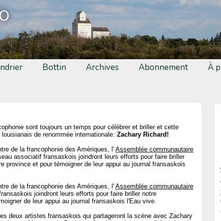
fo
ndrier
Bottin
Archives
Abonnement
À p
phonie sont toujours un temps pour célébrer et briller et cette
e louisianais de renommée internationale:
Zachary Richard!
tre de la francophonie des Amériques, l'
Assemblée communautaire
eau associatif fransaskois joindront leurs efforts pour faire briller
e province et pour témoigner de leur appui au journal fransaskois
tre de la francophonie des Amériques, l'
Assemblée communautaire
ansaskois joindront leurs efforts pour faire briller notre
moigner de leur appui au journal fransaskois l'Eau vive.
les deux artistes fransaskois qui partageront la scène avec Zachary