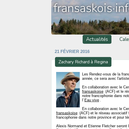
fransaskois·in
Actualités
Cale
21 FÉVRIER 2016
Zachary Richard à Regina
Les Rendez-vous de la franco
année, ce sera avec l'artist
En collaboration avec le Cen
fransaskoise
(ACF) et le rés
notre francophonie dans notr
l'
Eau vive
.
En collaboration avec le Cen
fransaskoise
(ACF) et le réseau associatif fr
francophonie dans notre province et pour té
Alexis Normand et Etienne Fletcher seront 