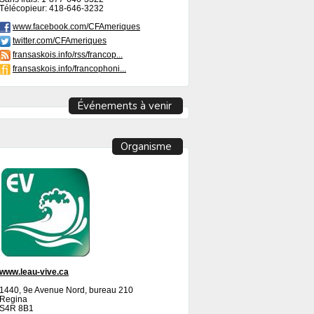
Télécopieur: 418-646-3232
www.facebook.com/CFAmeriques
twitter.com/CFAmeriques
fransaskois.info/rss/francop...
fransaskois.info/francophoni...
Événements à venir
Organisme
www.leau-vive.ca
1440, 9e Avenue Nord, bureau 210
Regina
S4R 8B1