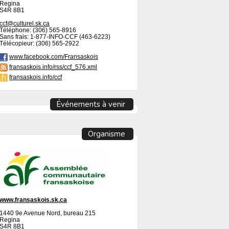
Regina
S4R 8B1
ccf@culturel.sk.ca
Téléphone: (306) 565-8916
Sans frais: 1-877-INFO-CCF (463-6223)
Télécopieur: (306) 565-2922
www.facebook.com/Fransaskois
fransaskois.info/rss/ccf_576.xml
fransaskois.info/ccf
Événements à venir
Organisme
www.fransaskois.sk.ca
1440 9e Avenue Nord, bureau 215
Regina
S4R 8B1