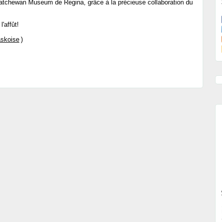
atchewan Museum de Regina, grâce à la précieuse collaboration du
'affût!
skoise
)