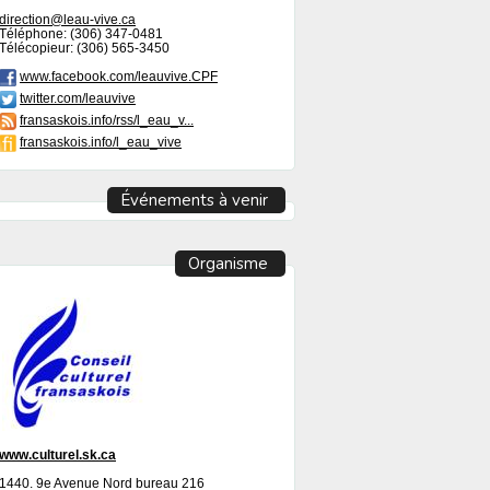
direction@leau-vive.ca
Téléphone: (306) 347-0481
Télécopieur: (306) 565-3450
www.facebook.com/leauvive.CPF
twitter.com/leauvive
fransaskois.info/rss/l_eau_v...
fransaskois.info/l_eau_vive
Événements à venir
Organisme
www.culturel.sk.ca
1440. 9e Avenue Nord bureau 216