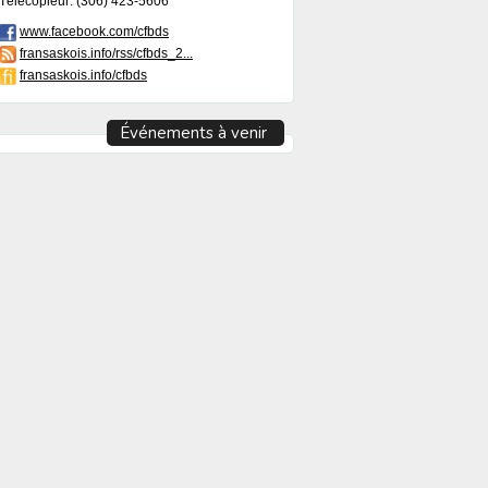
Télécopieur: (306) 423-5606
www.facebook.com/cfbds
fransaskois.info/rss/cfbds_2...
fransaskois.info/cfbds
Événements à venir