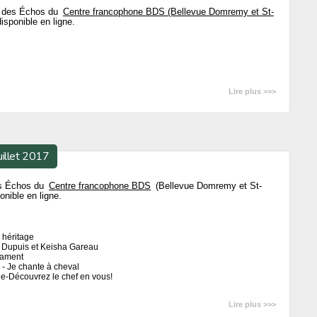
17 des Échos du
Centre francophone BDS (Bellevue Domremy et St-
isponible en ligne.
Lire plus >>>
uillet 2017
des Échos du
Centre francophone BDS
(Bellevue Domremy et St-
onible en ligne.
 héritage
y Dupuis et Keisha Gareau
nament
 - Je chante à cheval
le-Découvrez le chef en vous!
Lire plus >>>