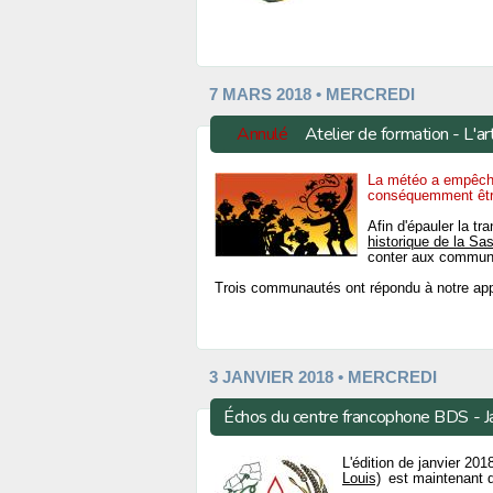
7 MARS 2018 • MERCREDI
Annulé
Atelier de formation - L'ar
La météo a empêché
conséquemment êtr
Afin d'épauler la 
historique de la S
conter aux commun
Trois communautés ont répondu à notre appe
3 JANVIER 2018 • MERCREDI
Échos du centre francophone BDS - J
L'édition de janvier 2
Louis)
est maintenant d