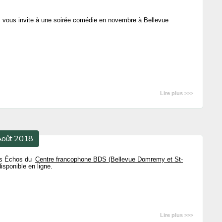
vous invite à une soirée comédie en novembre à Bellevue
Lire plus >>>
 Août 2018
des Échos du
Centre francophone BDS (Bellevue Domremy et St-
isponible en ligne.
Lire plus >>>