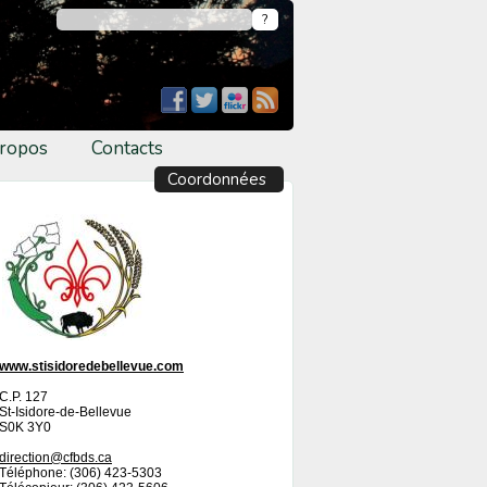
ropos
Contacts
Coordonnées
www.stisidoredebellevue.com
C.P. 127
St-Isidore-de-Bellevue
S0K 3Y0
direction@cfbds.ca
Téléphone: (306) 423-5303