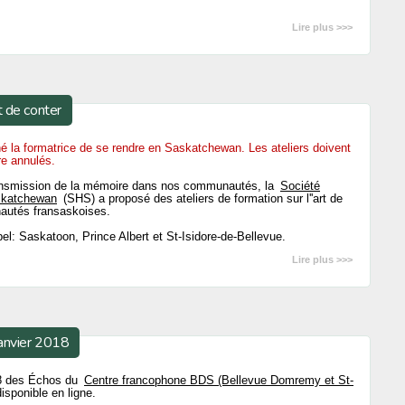
Lire plus >>>
t de conter
 la formatrice de se rendre en Saskatchewan. Les ateliers doivent
e annulés.
transmission de la mémoire dans nos communautés, la
Société
askatchewan
(SHS) a proposé des ateliers de formation sur l''art de
autés fransaskoises.
l: Saskatoon, Prince Albert et St-Isidore-de-Bellevue.
Lire plus >>>
anvier 2018
018 des Échos du
Centre francophone BDS (Bellevue Domremy et St-
isponible en ligne.