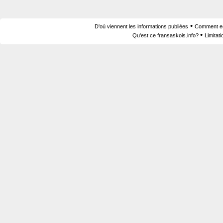
•
D'où viennent les informations publiées
Comment est
•
Qu'est ce fransaskois.info?
Limitat