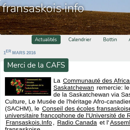
fransaskois·info
Actualités
Calendrier
Bottin
ER
1
MARS 2016
Merci de la CAFS
La
Communauté des Africa
Saskatchewan
remercie: le
de la Saskatchewan via Sas
Culture, Le Musée de l'héritage Afro-canadi
(SACHM), le
Conseil des écoles fransaskois
universitaire francophone de l'Université de 
Fransaskois.Info
,
Radio Canada
et l'
Assemb
fransaskoise
.