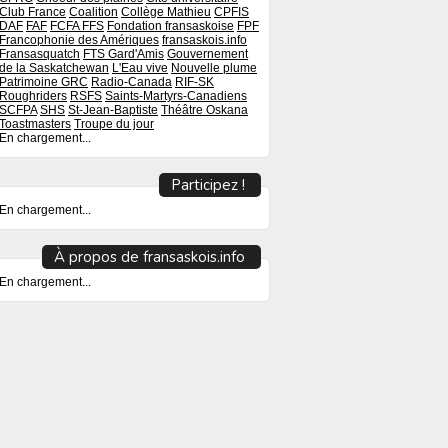
Club France
Coalition
Collège Mathieu
CPFIS
DAF
FAF
FCFA
FFS
Fondation fransaskoise
FPF
Francophonie des Amériques
fransaskois.info
Fransasquatch
FTS
Gard'Amis
Gouvernement
de la Saskatchewan
L'Eau vive
Nouvelle plume
Patrimoine GRC
Radio-Canada
RIF-SK
Roughriders
RSFS
Saints-Martyrs-Canadiens
SCFPA
SHS
St-Jean-Baptiste
Théâtre Oskana
Toastmasters
Troupe du jour
En chargement...
Participez !
En chargement...
À propos de fransaskois.info
En chargement...