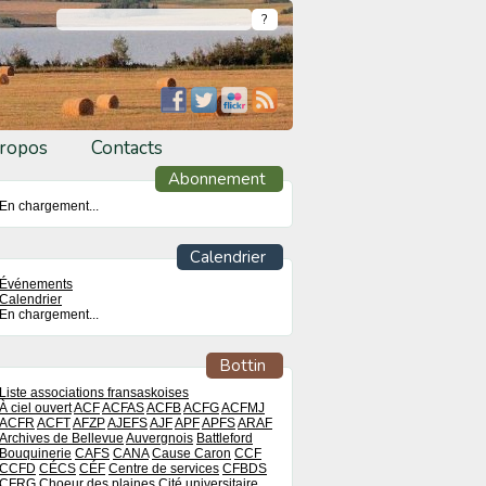
ropos
Contacts
Abonnement
En chargement...
Calendrier
Événements
Calendrier
En chargement...
Bottin
Liste associations fransaskoises
À ciel ouvert
ACF
ACFAS
ACFB
ACFG
ACFMJ
ACFR
ACFT
AFZP
AJEFS
AJF
APF
APFS
ARAF
Archives de Bellevue
Auvergnois
Battleford
Bouquinerie
CAFS
CANA
Cause Caron
CCF
CCFD
CÉCS
CÉF
Centre de services
CFBDS
CFRG
Choeur des plaines
Cité universitaire