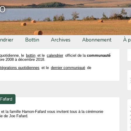
fo
ndrier
Bottin
Archives
Abonnement
À p
 quotidienne, le
bottin
et le
calendrier
officiel de la
communauté
re 2008 à décembre 2018.
ntégrations quotidiennes
et le
dernier communiqué
de
 Fafard
 et la famille Hamon-Fafard vous invitent tous à la cérémonie
vie de Joe Fafard.