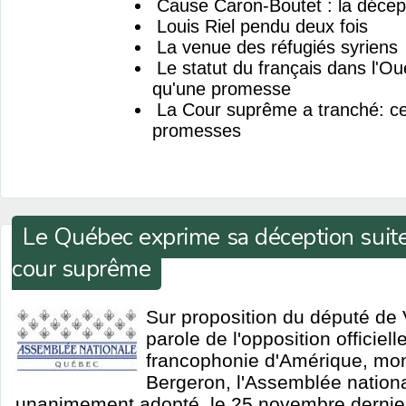
Cause Caron-Boutet : la décep
Louis Riel pendu deux fois
La venue des réfugiés syriens
Le statut du français dans l'Ou
qu'une promesse
La Cour suprême a tranché: ce
promesses
Le Québec exprime sa déception suit
cour suprême
Sur proposition du député de 
parole de l'opposition officiel
francophonie d'Amérique, mo
Bergeron, l'Assemblée nation
unanimement adopté, le 25 novembre dernie