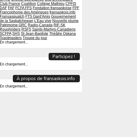
Club France
Coalition
Collège Mathieu
CPFIS
DAF
FAF
FCFA
FFS
Fondation fransaskoise
FPF
Francophonie des Amériques
fransaskois.info
Fransasquatch
FTS
Gard'Amis
Gouvernement
de la Saskatchewan
L'Eau vive
Nouvelle plume
Patrimoine GRC
Radio-Canada
RIF-SK
Roughriders
RSFS
Saints-Martyrs-Canadiens
SCFPA
SHS
St-Jean-Baptiste
Théâtre Oskana
Toastmasters
Troupe du jour
En chargement...
Participez !
En chargement...
À propos de fransaskois.info
En chargement...