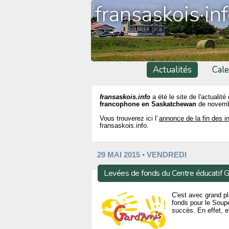
fransaskois·in
Actualités
Cale
fransaskois.info
a été le site de l'actualité
francophone en Saskatchewan
de novemb
Vous trouverez ici l'
annonce de la fin des i
fransaskois.info.
29 MAI 2015 • VENDREDI
Levées de fonds du Centre éducatif 
C'est avec grand pl
fonds pour le Soupe
succès. En effet, el