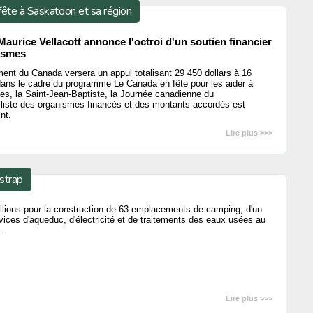
fête à Saskatoon et sa région
aurice Vellacott annonce l'octroi d'un soutien financier
ismes
ent du Canada versera un appui totalisant 29 450 dollars à 16
ans le cadre du programme Le Canada en fête pour les aider à
nes, la Saint-Jean-Baptiste, la Journée canadienne du
e liste des organismes financés et des montants accordés est
nt.
Lire plus >>>
kstrap
illions pour la construction de 63 emplacements de camping, d'un
vices d'aqueduc, d'électricité et de traitements des eaux usées au
.
Lire plus >>>