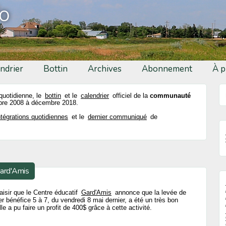
fo
ndrier
Bottin
Archives
Abonnement
À p
 quotidienne, le
bottin
et le
calendrier
officiel de la
communauté
re 2008 à décembre 2018.
ntégrations quotidiennes
et le
dernier communiqué
de
Gard'Amis
aisir que le Centre éducatif
Gard'Amis
annonce que la levée de
r bénéfice 5 à 7, du vendredi 8 mai dernier, a été un très bon
le a pu faire un profit de 400$ grâce à cette activité.