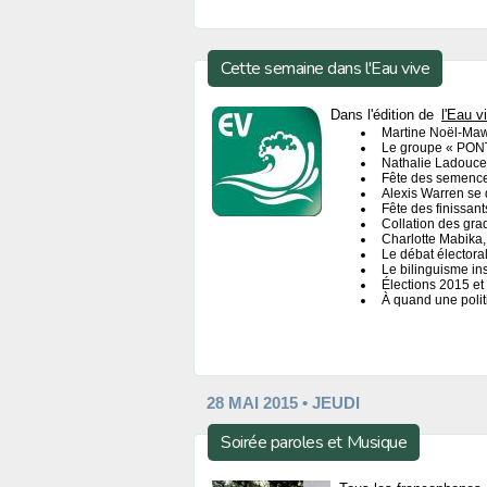
Cette semaine dans l'Eau vive
Dans l'édition de
l'Eau v
Martine Noël-Maw 
Le groupe « PONT
Nathalie Ladouceu
Fête des semences
Alexis Warren se 
Fête des finissant
Collation des gra
Charlotte Mabika,
Le débat électora
Le bilinguisme ins
Élections 2015 et
À quand une politi
28 MAI 2015 • JEUDI
Soirée paroles et Musique