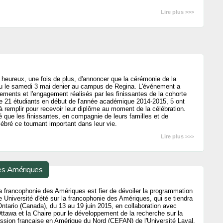
Lire plus >>>
 heureux, une fois de plus, d'annoncer que la cérémonie de la
eu le samedi 3 mai denier au campus de Regina. L'événement a
ements et l'engagement réalisés par les finissantes de la cohorte
de 21 étudiants en début de l'année académique 2014-2015, 5 ont
 remplir pour recevoir leur diplôme au moment de la célébration.
té que les finissantes, en compagnie de leurs familles et de
lébré ce tournant important dans leur vie.
Lire plus >>>
des Amériques
a francophonie des Amériques est fier de dévoiler la programmation
e Université d'été sur la francophonie des Amériques, qui se tiendra
ntario (Canada), du 13 au 19 juin 2015, en collaboration avec
'Ottawa et la Chaire pour le développement de la recherche sur la
ession française en Amérique du Nord (CEFAN) de l'Université Laval.