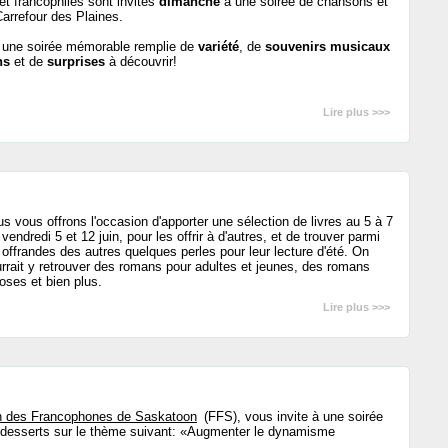
t francophiles sont invités
dimanche
à une soirée de chansons et
arrefour des Plaines.
t une soirée mémorable remplie de
variété
, de
souvenirs musicaux
ns
et de
surprises
à découvrir!
Lire plus >>>
s vous offrons l'occasion d'apporter une sélection de livres au 5 à 7
 vendredi 5 et 12 juin, pour les offrir à d'autres, et de trouver parmi
 offrandes des autres quelques perles pour leur lecture d'été. On
rrait y retrouver des romans pour adultes et jeunes, des romans
roses et bien plus.
Lire plus >>>
n des Francophones de Saskatoon
(FFS), vous invite à une soirée
ts desserts sur le thème suivant: «Augmenter le dynamisme