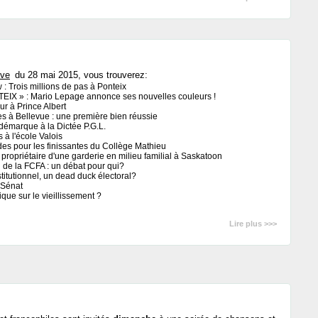
ive
du 28 mai 2015, vous trouverez:
: Trois millions de pas à Ponteix
EIX » : Mario Lepage annonce ses nouvelles couleurs !
r à Prince Albert
 à Bellevue : une première bien réussie
démarque à la Dictée P.G.L.
s à l'école Valois
des pour les finissantes du Collège Mathieu
 propriétaire d'une garderie en milieu familial à Saskatoon
l de la FCFA : un débat pour qui?
titutionnel, un dead duck électoral?
 Sénat
que sur le vieillissement ?
Lire plus >>>