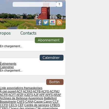
ropos
Contacts
Abonnement
En chargement...
Calendrier
Événements
Calendrier
En chargement...
Bottin
Liste associations fransaskoises
À ciel ouvert
ACF
ACFAS
ACFB
ACFG
ACFMJ
ACFR
ACFT
AFZP
AJEFS
AJF
APF
APFS
ARAF
Archives de Bellevue
Auvergnois
Battleford
Bouquinerie
CAFS
CANA
Cause Caron
CCF
CCFD
CÉCS
CÉF
Centre de services
CFBDS
CFRG
Choeur des plaines
Cité universitaire