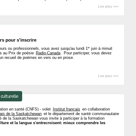
Lire plus >>>
s pour s'inscrire
er
urs ou professionnels, vous avez jusqu'au lundi 1
juin à minuit
s au Prix de poésie
Radio-Canada
. Pour participer, vous devez
n recueil de poèmes en vers ou en prose.
Lire plus >>>
culturelle
ation en santé (CNFS) - volet
Institut français
en collaboration
ais de la Saskatchewan
et le département de santé communautaire
té de la Saskatchewan vous invite à participer à la formation
ulture et la langue s'entrecroisent: mieux comprendre les