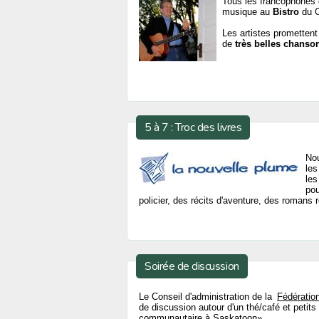
Tous les francophones e
musique au
Bistro
du C
Les artistes prometten
de
très belles chanso
5 à 7 : Troc des livres
Nou
les
les
pou
policier, des récits d'aventure, des romans 
Soirée de discussion
Le Conseil d'administration de la
Fédératio
de discussion autour d'un thé/café et peti
communautaire à Saskatoon».