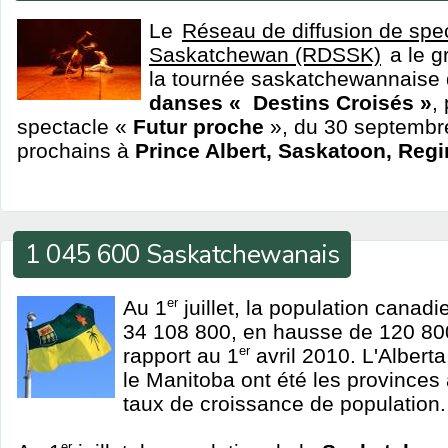
Le
Réseau de diffusion de spec
Saskatchewan (RDSSK)
a le g
la tournée saskatchewannaise 
danses « Destins Croisés »
,
spectacle «
Futur proche
», du 30 septembr
prochains à
Prince Albert, Saskatoon, Reg
1 045 600 Saskatchewanais
Au 1
er
juillet, la population canadi
34 108 800, en hausse de 120 800
rapport au 1
er
avril 2010. L'Albert
le Manitoba ont été les provinces a
taux de croissance de population.
er