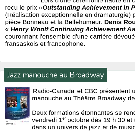
Lors d'une cérémonie haute en 
reçu le prix «
Outstanding Achievement in P
(Réalisation exceptionnelle en dramaturgie) p
pièce Bonneau et la Bellehumeur.
Denis Ro
«
Henry Woolf Continuing Achievement A
couronnant l'ensemble d'une carrière dévoué
fransaskois et francophone.
Jazz manouche au Broadway
Radio-Canada
et CBC présentent u
manouche au Théâtre Broadway de
Deux formations étonnantes se renc
vendredi 1
er
octobre dès 19 h 30 et t
dans un univers de jazz et de musiq