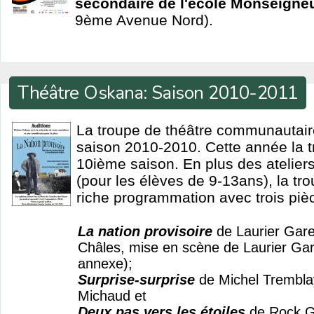
secondaire de l'école Monseigneu
9ème Avenue Nord).
Théâtre Oskana: Saison 2010-2011
La troupe de théâtre communautair
saison 2010-2010. Cette année la 
10ième saison. En plus des atelier
(pour les élèves de 9-13ans), la tro
riche programmation avec trois piè
La nation provisoire
de Laurier Gar
Châles, mise en scène de Laurier Ga
annexe);
Surprise-surprise
de Michel Trembla
Michaud et
Deux pas vers les étoiles
de Rock G