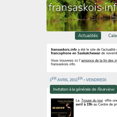
fransaskois·in
Actualités
Cale
fransaskois.info
a été le site de l'actualité
francophone en Saskatchewan
de novemb
Vous trouverez ici l'
annonce de la fin des i
fransaskois.info.
ER
ER
1
AVRIL 2011
• VENDREDI
Invitation à la générale de
Rearview
La
Troupe du jour
offre un
avril à 19h
au Centre de pr