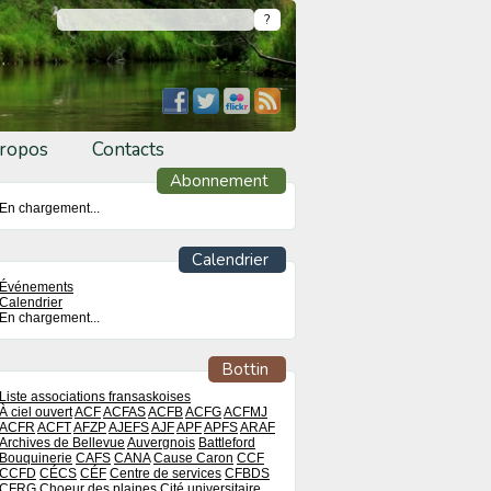
ropos
Contacts
Abonnement
En chargement...
Calendrier
Événements
Calendrier
En chargement...
Bottin
Liste associations fransaskoises
À ciel ouvert
ACF
ACFAS
ACFB
ACFG
ACFMJ
ACFR
ACFT
AFZP
AJEFS
AJF
APF
APFS
ARAF
Archives de Bellevue
Auvergnois
Battleford
Bouquinerie
CAFS
CANA
Cause Caron
CCF
CCFD
CÉCS
CÉF
Centre de services
CFBDS
CFRG
Choeur des plaines
Cité universitaire