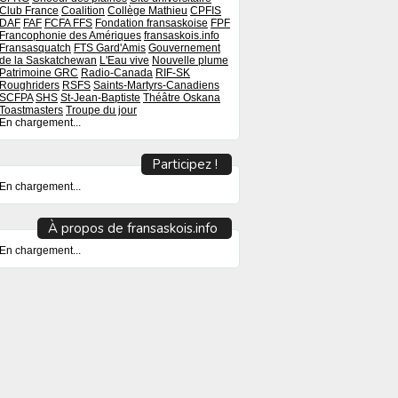
Club France
Coalition
Collège Mathieu
CPFIS
DAF
FAF
FCFA
FFS
Fondation fransaskoise
FPF
Francophonie des Amériques
fransaskois.info
Fransasquatch
FTS
Gard'Amis
Gouvernement
de la Saskatchewan
L'Eau vive
Nouvelle plume
Patrimoine GRC
Radio-Canada
RIF-SK
Roughriders
RSFS
Saints-Martyrs-Canadiens
SCFPA
SHS
St-Jean-Baptiste
Théâtre Oskana
Toastmasters
Troupe du jour
En chargement...
Participez !
En chargement...
À propos de fransaskois.info
En chargement...