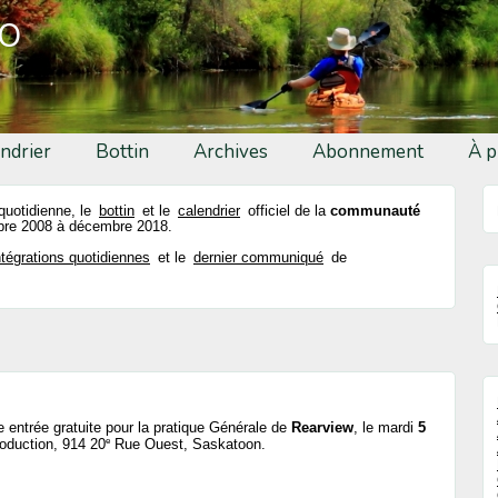
fo
ndrier
Bottin
Archives
Abonnement
À p
 quotidienne, le
bottin
et le
calendrier
officiel de la
communauté
re 2008 à décembre 2018.
ntégrations quotidiennes
et le
dernier communiqué
de
e entrée gratuite pour la pratique Générale de
Rearview
, le mardi
5
e
oduction, 914 20
Rue Ouest, Saskatoon.